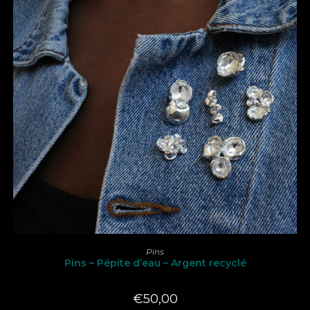
Ce
produit
CHOIX DES OPTIONS
Pins
a
Pins – Pépite d’eau – Argent recyclé
plusieurs
variations.
Les
options
€
50,00
peuvent