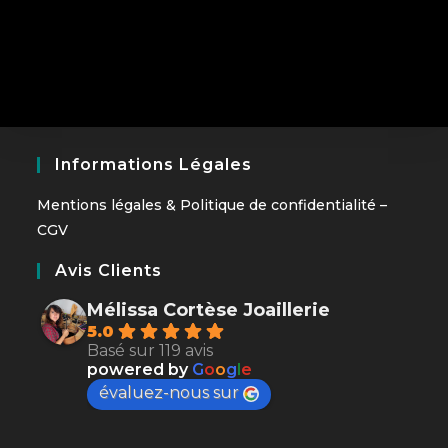
être
choisies
sur
la
page
du
produit
Informations Légales
Mentions légales
&
Politique de confidentialité
–
CGV
Avis Clients
Mélissa Cortèse Joaillerie
5.0
Basé sur 119 avis
powered by
G
o
o
g
l
e
évaluez-nous sur