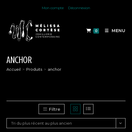
Skip
Mon compte
Déconnexion
to
content
MENU
0
ANCHOR
Accueil
>
Produits
>
anchor
Filtre
Tri du plus récent au plus ancien