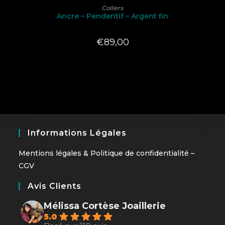
LIRE LA SUITE
Colliers
Ancre – Pendentif – Argent fin
€
89,00
Informations Légales
Mentions légales
&
Politique de confidentialité
–
CGV
Avis Clients
Mélissa Cortèse Joaillerie
5.0