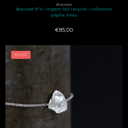
LIRE LA SUITE
Bracelets
Bracelet N°5 – Argent 925 recyclé – collection
pépite d’eau
€
85,00
ÉPUISÉ