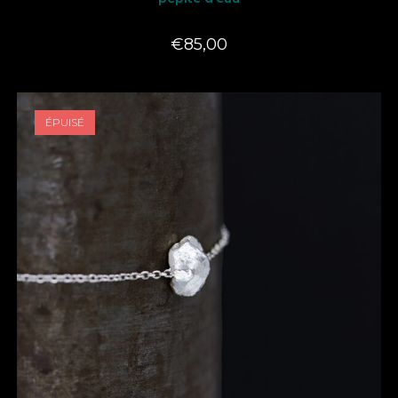
€
85,00
ÉPUISÉ