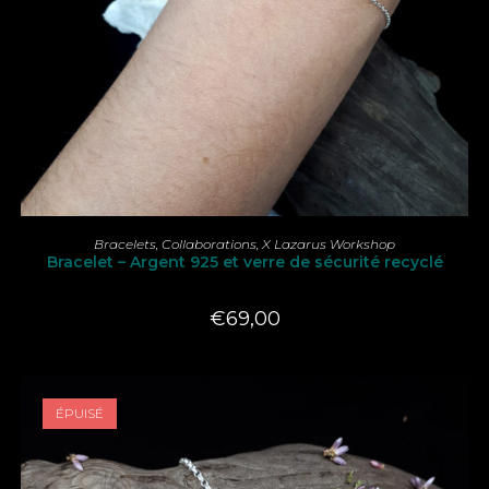
LIRE LA SUITE
Bracelets
,
Collaborations
,
X Lazarus Workshop
Bracelet – Argent 925 et verre de sécurité recyclé
€
69,00
ÉPUISÉ