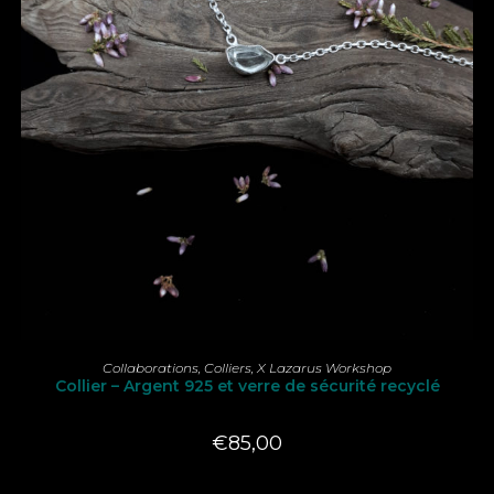
LIRE LA SUITE
Collaborations
,
Colliers
,
X Lazarus Workshop
Collier – Argent 925 et verre de sécurité recyclé
€
85,00