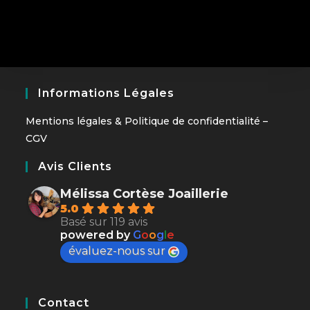
Informations Légales
Mentions légales
&
Politique de confidentialité
–
CGV
Avis Clients
Mélissa Cortèse Joaillerie
5.0
Basé sur 119 avis
powered by
G
o
o
g
l
e
évaluez-nous sur
Contact