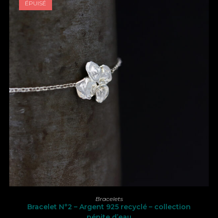
ÉPUISÉ
LIRE LA SUITE
Bracelets
Bracelet N°2 – Argent 925 recyclé – collection
pépite d’eau