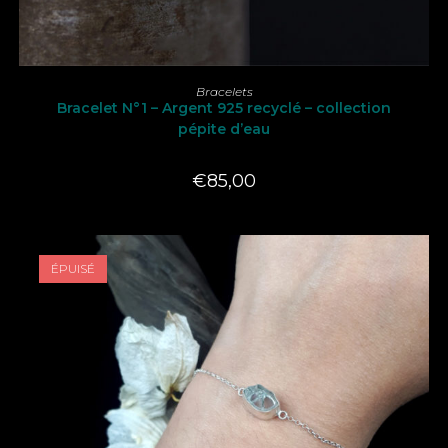
LIRE LA SUITE
Bracelets
Bracelet N°1 – Argent 925 recyclé – collection
pépite d’eau
€
85,00
ÉPUISÉ