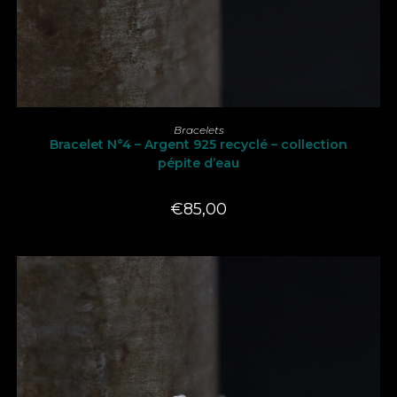
LIRE LA SUITE
Bracelets
Bracelet N°4 – Argent 925 recyclé – collection
pépite d’eau
€
85,00