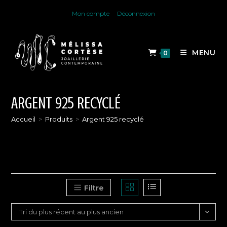
Skip
Mon compte
Déconnexion
to
content
MENU
0
ARGENT 925 RECYCLÉ
Accueil
>
Produits
>
Argent 925 recyclé
Filtre
Tri du plus récent au plus ancien