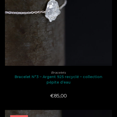
AJOUTER AU PANIER
Bracelets
Bracelet N°3 – Argent 925 recyclé – collection
pépite d’eau
€
85,00