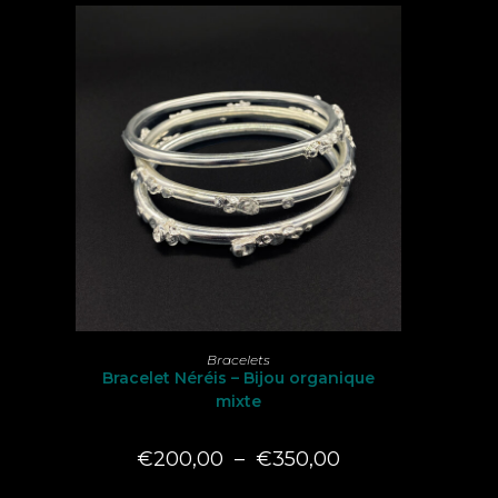
Ce
produit
CHOIX DES OPTIONS
Bracelets
a
Bracelet Néréis – Bijou organique
plusieurs
variations.
mixte
Les
options
peuvent
Plage
€
200,00
–
€
350,00
être
de
choisies
prix :
sur