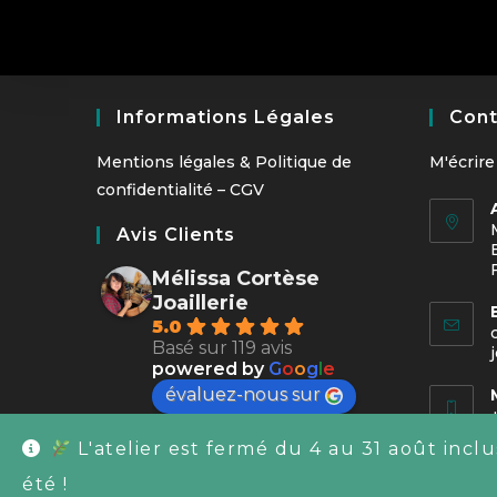
€200,00
la
à
page
€350,00
du
produit
Informations Légales
Cont
Mentions légales
&
Politique de
M'écrire
confidentialité
–
CGV
Avis Clients
Mélissa Cortèse
Joaillerie
5.0
Basé sur 119 avis
powered by
G
o
o
g
l
e
évaluez-nous sur
L'atelier est fermé du 4 au 31 août incl
été !
©2026 - Mélissa Cortèse Joaillerie