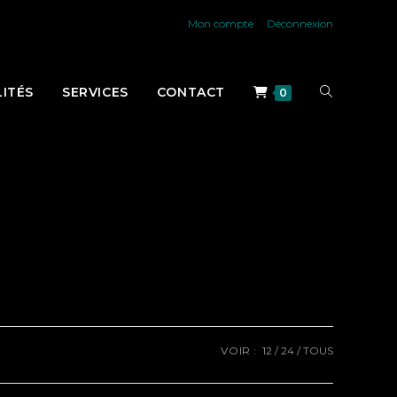
Mon compte
Déconnexion
TOGGLE
ITÉS
SERVICES
CONTACT
0
WEBSITE
SEARCH
VOIR :
12
24
TOUS