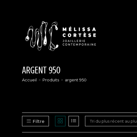
Skip
to
content
ARGENT 950
Accueil
>
Produits
>
argent 950
Filtre
Tri du plus récent au pl