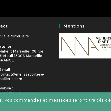
act
Mentions
 via le
formulaire
Atelier :
Make it Marseille 108 rue
Breteuil 13006 Marseille -
FRANCE
E-mail
contact@melissacortese-
joaillerie.com
Mobile :
+33 (0)6 22 45 12 37
us. Vos commandes et messages seront traités dè