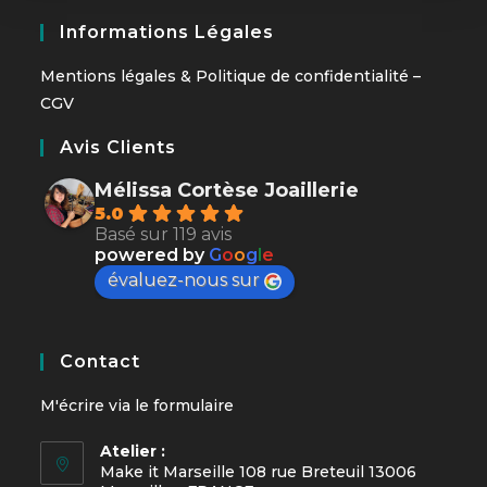
Informations Légales
Mentions légales
&
Politique de confidentialité
–
CGV
Avis Clients
Mélissa Cortèse Joaillerie
5.0
Basé sur 119 avis
powered by
G
o
o
g
l
e
évaluez-nous sur
Contact
M'écrire via le
formulaire
Atelier :
Make it Marseille 108 rue Breteuil 13006