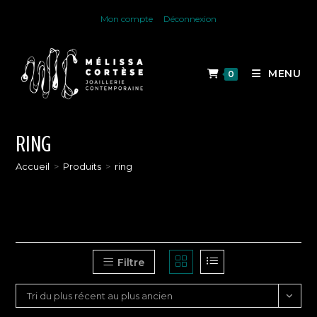
Skip
Mon compte
Déconnexion
to
content
MENU
0
RING
Accueil
>
Produits
>
ring
Filtre
Tri du plus récent au plus ancien