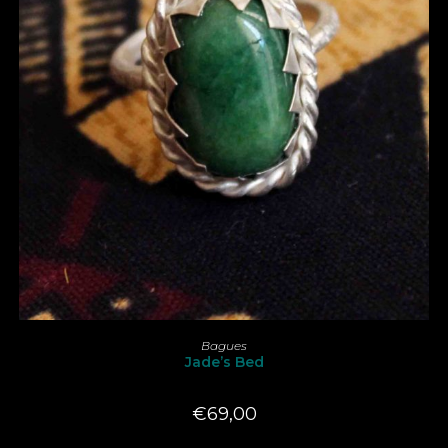
Ce
produit
CHOIX DES OPTIONS
Bagues
a
Jade’s Bed
plusieurs
variations.
Les
options
€
69,00
peuvent
être