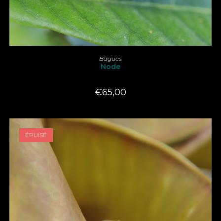
LIRE LA SUITE
Bagues
Node
€
65,00
ÉPUISÉ