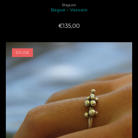
LIRE LA SUITE
Bagues
Bague – Vassaio
€
135,00
ÉPUISÉ