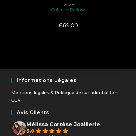
LIRE LA SUITE
Colliers
Collier – Rellow
€
69,00
Informations Légales
Mentions légales
&
Politique de confidentialité
–
CGV
Avis Clients
Mélissa Cortèse Joaillerie
5.0