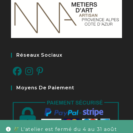
Réseaux Sociaux
S’ouvre
S’ouvre
S’ouvre
Moyens De Paiement
dans
dans
dans
un
un
un
nouvel
nouvel
nouvel
onglet
onglet
onglet
L'atelier est fermé du 4 au 31 août