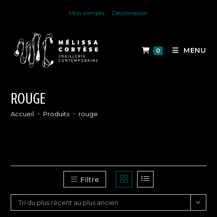
Skip
Mon compte
Déconnexion
to
content
MENU
0
ROUGE
Accueil
>
Produits
>
rouge
Filtre
Tri du plus récent au plus ancien