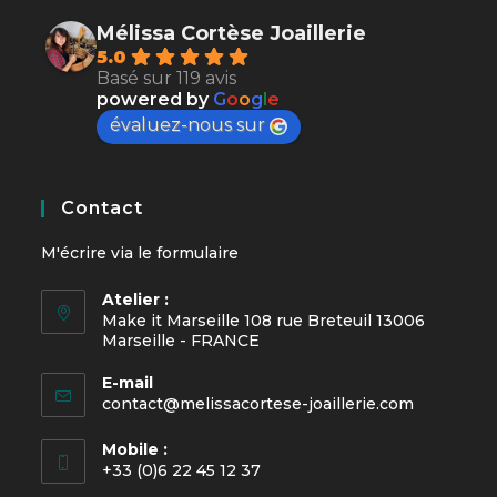
Mélissa Cortèse Joaillerie
5.0
Basé sur 119 avis
powered by
G
o
o
g
l
e
évaluez-nous sur
Contact
M'écrire via le
formulaire
Atelier :
Make it Marseille 108 rue Breteuil 13006
Marseille - FRANCE
E-mail
contact@melissacortese-joaillerie.com
Mobile :
+33 (0)6 22 45 12 37