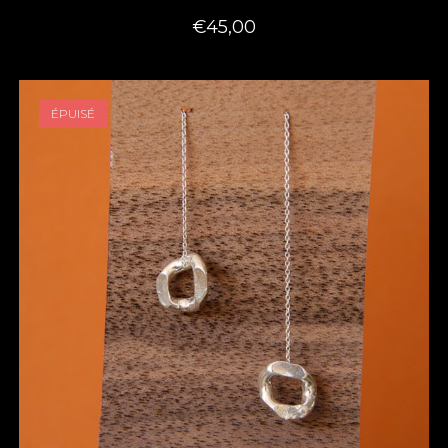
€
45,00
ÉPUISÉ