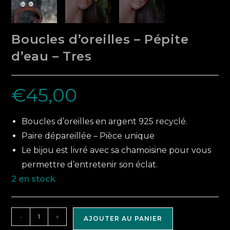
Boucles d’oreilles – Pépite
d’eau – Tres
€
45,00
Boucles d’oreilles en argent 925 recyclé.
Paire dépareillée – Pièce unique
Le bijou est livré avec sa chamoisine pour vous
permettre d’entretenir son éclat.
2 en stock
quantité
-
+
AJOUTER AU PANIER
de