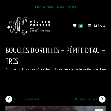
Skip
Mon compte
Déconnexion
to
content
MENU
0
BOUCLES D’OREILLES – PÉPITE D’EAU –
TRES
Accueil
>
Boucles d’oreilles
>
Boucles d’oreilles – Pépite d’eau –
Produit précédent
Produit suivant