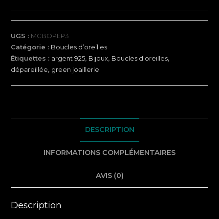
Boucles
d'oreilles
-
UGS :
MCBOPEP3
Pépite
Catégorie :
Boucles d’oreilles
d'eau
Étiquettes :
argent 925
,
Bijoux
,
Boucles d'oreilles
,
-
dépareillée
,
green joaillerie
Tres
DESCRIPTION
INFORMATIONS COMPLÉMENTAIRES
AVIS (0)
Description