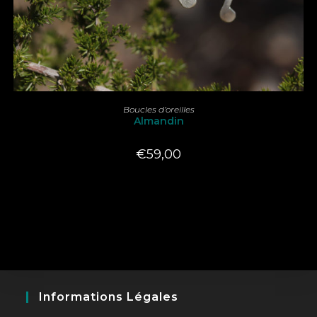
LIRE LA SUITE
Boucles d’oreilles
Almandin
€
59,00
Informations Légales