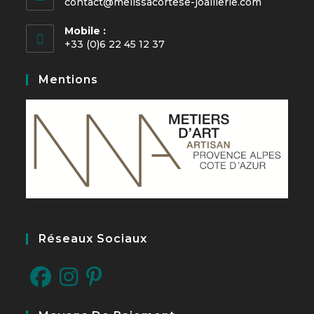
contact@melissacortese-joaillerie.com
Mobile :
+33 (0)6 22 45 12 37
Mentions
Réseaux Sociaux
S’ouvre
S’ouvre
S’ouvre