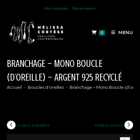
Skip
Mon compte
Déconnexion
to
content
MENU
0
BRANCHAGE – MONO BOUCLE
(D’OREILLE) – ARGENT 925 RECYCLÉ
Accueil
>
Boucles d’oreilles
>
Branchage – Mono Boucle (d’oreill
Produit précédent
Produit suivant