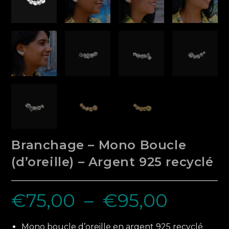
Branchage – Mono Boucle
(d’oreille) – Argent 925 recyclé
€
75,00
–
€
95,00
Plage
de
prix :
€75,00
à
Mono boucle d’oreille en argent 925 recyclé