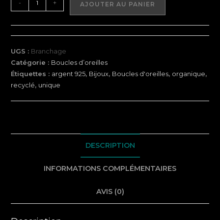
-
+
AJOUTER AU PANIER
de
Branchage
-
Mono
UGS :
Branchage
Boucle
Catégorie :
Boucles d’oreilles
(d'oreille)
Étiquettes :
argent 925
,
Bijoux
,
Boucles d'oreilles
,
organique
,
-
recyclé
,
unique
Argent
925
recyclé
DESCRIPTION
INFORMATIONS COMPLÉMENTAIRES
AVIS (0)