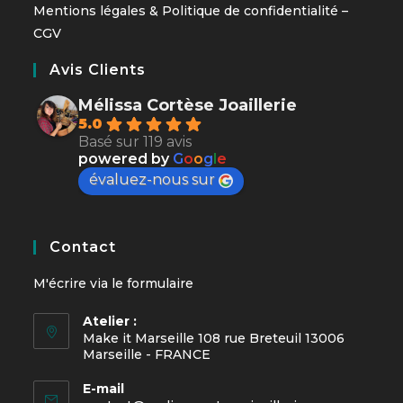
Mentions légales
&
Politique de confidentialité
–
CGV
Avis Clients
Mélissa Cortèse Joaillerie
5.0
Basé sur 119 avis
powered by
G
o
o
g
l
e
évaluez-nous sur
Contact
M'écrire via le
formulaire
Atelier :
Make it Marseille 108 rue Breteuil 13006
Marseille - FRANCE
E-mail