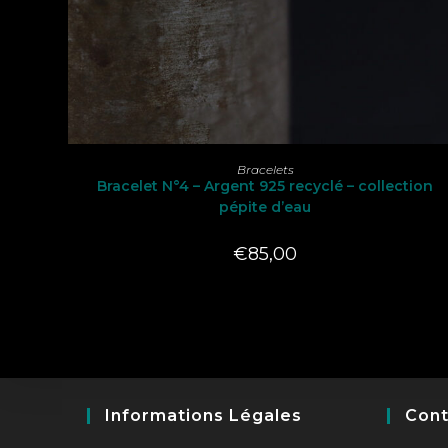
LIRE LA SUITE
Bracelets
Bracelet N°4 – Argent 925 recyclé – collection
pépite d’eau
€
85,00
Informations Légales
Cont