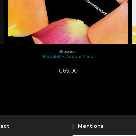
Ce
produit
CHOIX DES OPTIONS
Bracelets
a
Bracelet – Double Maio
plusieurs
variations.
Les
€
65,00
options
peuvent
être
choisies
sur
la
page
du
produit
act
Mentions