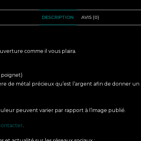
DESCRIPTION
AVIS (0)
verture comme il vous plaira.
e poignet)
sière de métal précieux qu’est l’argent afin de donner un
couleur peuvent varier par rapport à l’image publié.
contacter
.
 et actualité sur les réseaux sociaux :