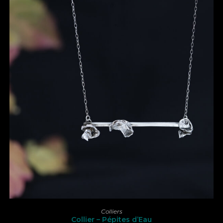
AJOUTER AU PANIER
Colliers
Collier – Pépites d’Eau