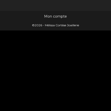
Mon compte
©2026 - Mélissa Cortèse Joaillerie