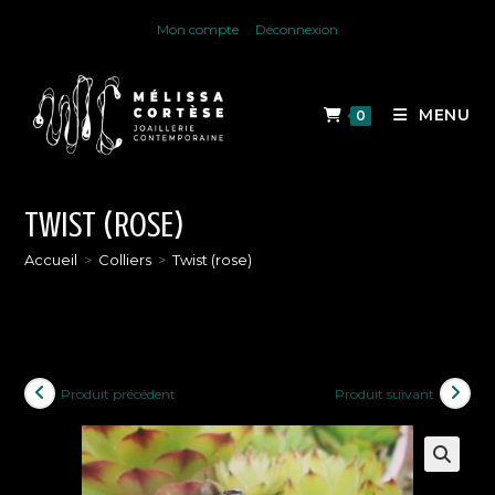
Skip
Mon compte
Déconnexion
to
content
MENU
0
TWIST (ROSE)
Accueil
>
Colliers
>
Twist (rose)
Produit précédent
Produit suivant