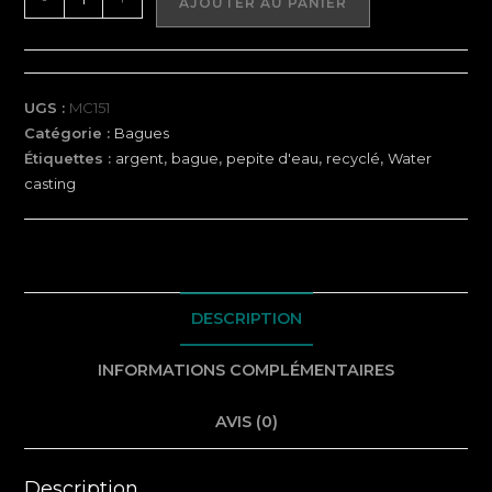
AJOUTER AU PANIER
de
Bague
-
Tits
UGS :
MC151
-
Catégorie :
Bagues
Pépite
Étiquettes :
argent
,
bague
,
pepite d'eau
,
recyclé
,
Water
d'eau
casting
DESCRIPTION
INFORMATIONS COMPLÉMENTAIRES
AVIS (0)
Description