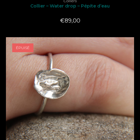
Colliers
Collier – Water drop – Pépite d’eau
€
89,00
ÉPUISÉ