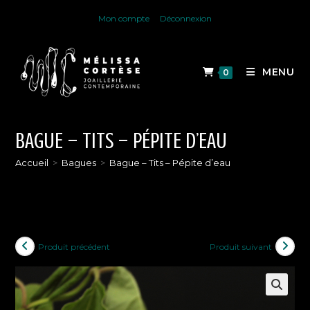
Skip
Mon compte
Déconnexion
to
content
MENU
0
BAGUE – TITS – PÉPITE D’EAU
Accueil
>
Bagues
>
Bague – Tits – Pépite d’eau
Produit précédent
Produit suivant