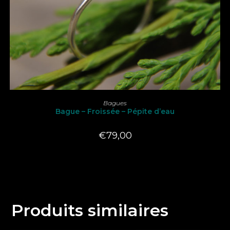
Ce
produit
CHOIX DES OPTIONS
Bagues
a
Bague – Froissée – Pépite d’eau
plusieurs
variations.
Les
€
79,00
options
peuvent
être
choisies
sur
la
page
du
produit
Produits similaires