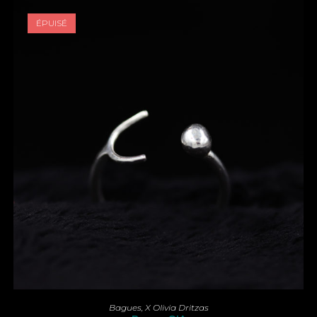
ÉPUISÉ
Ce
produit
CHOIX DES OPTIONS
Bagues
,
X Olivia Dritzas
a