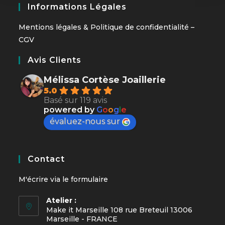
Informations Légales
Mentions légales
&
Politique de confidentialité
–
CGV
Avis Clients
Mélissa Cortèse Joaillerie
5.0
Basé sur 119 avis
powered by
G
o
o
g
l
e
évaluez-nous sur
Contact
M'écrire via le
formulaire
Atelier :
Make it Marseille 108 rue Breteuil 13006
Marseille - FRANCE