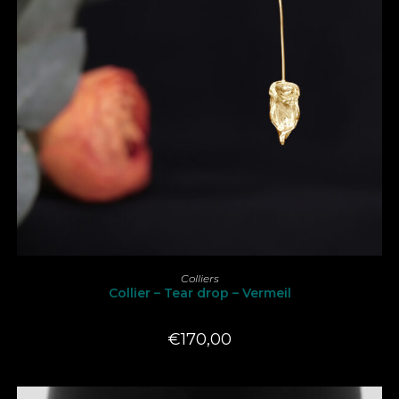
AJOUTER AU PANIER
Colliers
Collier – Tear drop – Vermeil
€
170,00