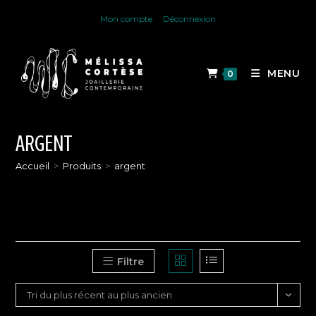
Skip
Mon compte
Déconnexion
to
content
MENU
0
ARGENT
Accueil
>
Produits
>
argent
Filtre
Tri du plus récent au plus ancien