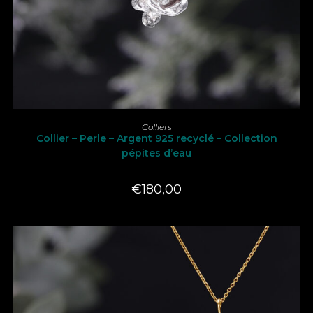
LIRE LA SUITE
Colliers
Collier – Perle – Argent 925 recyclé – Collection
pépites d’eau
€
180,00