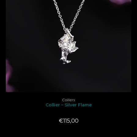
LIRE LA SUITE
Colliers
Collier – Silver Flame
€
115,00