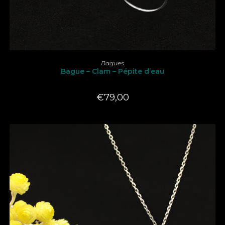
Ce
produit
CHOIX DES OPTIONS
Bagues
a
Bague – Clam – Pépite d’eau
plusieurs
variations.
Les
options
€
79,00
peuvent
être
choisies
sur
la
page
du
produit