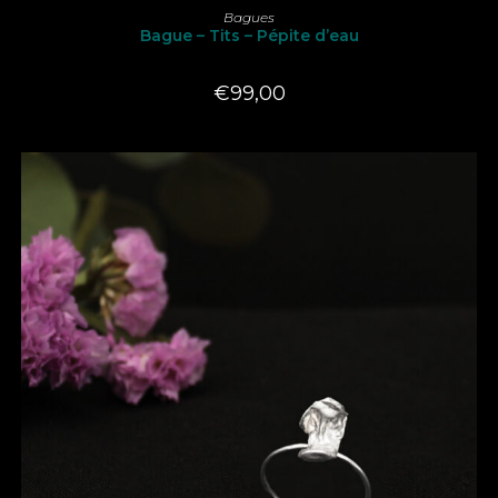
produit
CHOIX DES OPTIONS
Bagues
a
Bague – Tits – Pépite d’eau
plusieurs
variations.
Les
options
€
99,00
peuvent
être
choisies
sur
la
page
du
produit