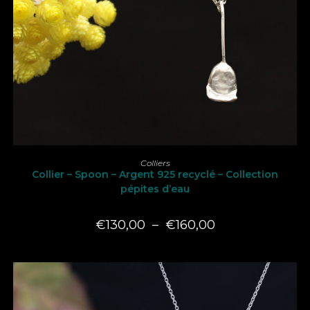
Ce
produit
CHOIX DES OPTIONS
Colliers
a
Collier – Spoon – Argent 925 recyclé – Collection
plusieurs
variations.
pépites d’eau
Les
options
peuvent
Plage
€
130,00
–
€
160,00
être
de
choisies
prix :
sur
€130,00
la
à
page
€160,00
du
produit