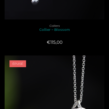
LIRE LA SUITE
Colliers
Collier – Blossom
€
115,00
ÉPUISÉ