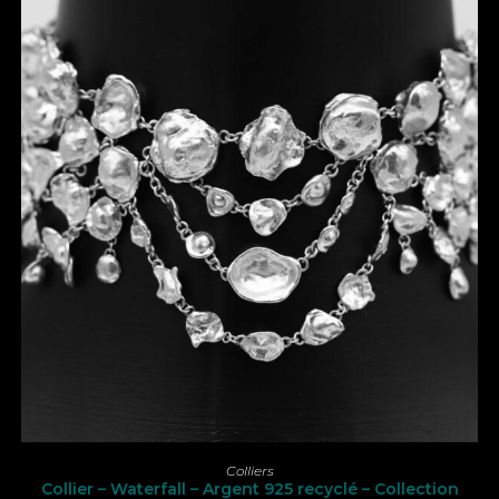
AJOUTER AU PANIER
Colliers
Collier – Waterfall – Argent 925 recyclé – Collection