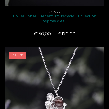
Ce
produit
CHOIX DES OPTIONS
Colliers
a
Collier – Snail – Argent 925 recyclé – Collection
plusieurs
variations.
pépites d’eau
Les
options
peuvent
Plage
€
150,00
–
€
170,00
être
de
choisies
prix :
sur
€150,00
la
à
page
€170,00
du
produit
ÉPUISÉ