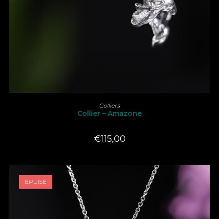
LIRE LA SUITE
Colliers
Collier – Amazone
€
115,00
ÉPUISÉ