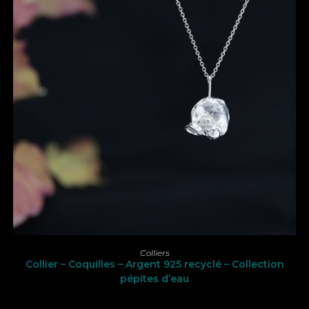
Ce
produit
CHOIX DES OPTIONS
Colliers
a
Collier – Coquilles – Argent 925 recyclé – Collection
plusieurs
variations.
pépites d’eau
Les
options
peuvent