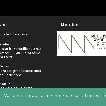
act
Mentions
 via le
formulaire
Atelier :
Make it Marseille 108 rue
Breteuil 13006 Marseille -
FRANCE
E-mail
contact@melissacortese-
joaillerie.com
Mobile :
+33 (0)6 22 45 12 37
us. Vos commandes et messages seront traités dè