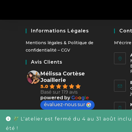
sur
la
page
du
produit
Informations Légales
Cont
Mentions légales
&
Politique de
M'écrire
confidentialité
–
CGV
Avis Clients
Mélissa Cortèse
Joaillerie
5.0
Basé sur 119 avis
powered by
G
o
o
g
l
e
évaluez-nous sur
L'atelier est fermé du 4 au 31 août incl
été !
©2026 - Mélissa Cortèse Joaillerie