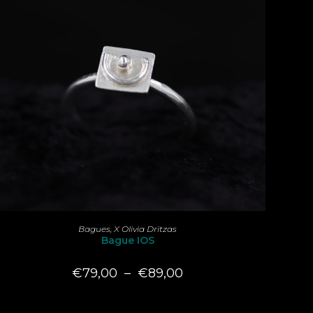
Ce
produit
CHOIX DES OPTIONS
Bagues
,
X Olivia Dritzas
a
Bague IOS
plusieurs
variations.
Les
Plage
€
79,00
–
€
89,00
options
de
peuvent
prix :
être
€79,00
choisies
à