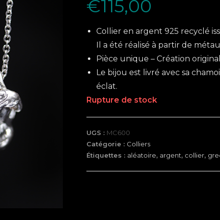
€
115,00
Collier en argent 925 recyclé iss
Il a été réalisé à partir de mét
Pièce unique – Création original
Le bijou est livré avec sa cham
éclat.
Rupture de stock
UGS :
MC600
Catégorie :
Colliers
Étiquettes :
aléatoire
,
argent
,
collier
,
gree