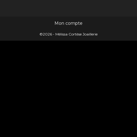
Mon compte
©2026 - Mélissa Cortèse Joaillerie