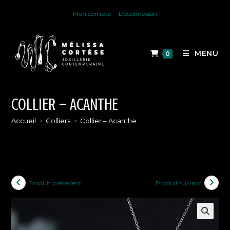
Skip
Mon compte
Déconnexion
to
content
MENU
0
COLLIER – ACANTHE
Accueil
>
Colliers
>
Collier – Acanthe
Produit précédent
Produit suivant