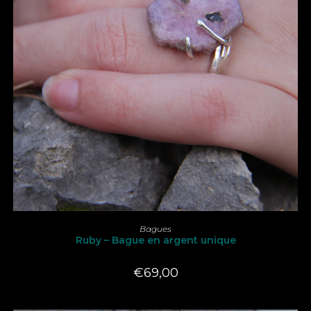
Ce
produit
CHOIX DES OPTIONS
Bagues
a
Ruby – Bague en argent unique
plusieurs
variations.
Les
€
69,00
options
peuvent
être
choisies